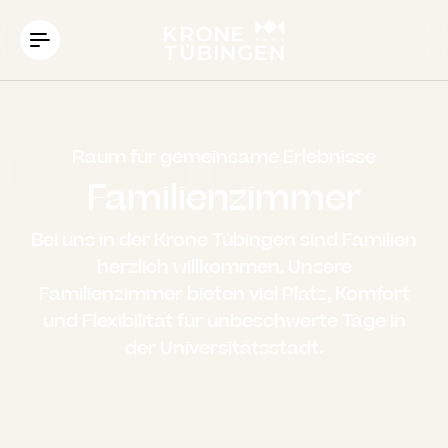
----
Raum für gemeinsame Erlebnisse
Familienzimmer
Bei uns in der Krone Tübingen sind Familien
herzlich willkommen. Unsere
Familienzimmer bieten viel Platz, Komfort
und Flexibilität für unbeschwerte Tage in
der Universitätsstadt.