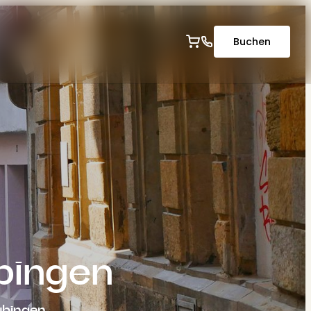
-----
Buchen
übingen
Tübingen