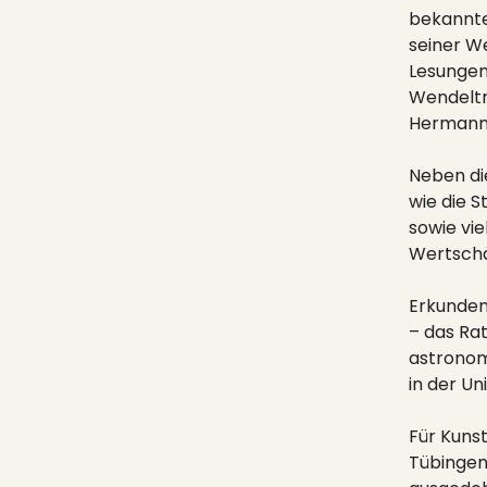
bekannte
seiner W
Lesungen
Wendeltr
Hermann 
Neben di
wie die S
sowie vie
Wertschä
Erkunden
– das Rat
astronom
in der Un
Für Kuns
Tübingen 