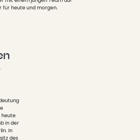
r mit einem jungen Team auf
 für heute und morgen.
n 
-
edeutung
ie
h heute
b in der
in. In
sitz des