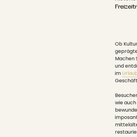
Freizeit
Ob Kultur
geprägten
Machen Si
und entd
im
Urlaub
Geschäft
Besuchen
wie auch
bewunder
imposant
mittelal
restauri