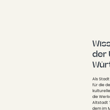
Wiss
der 
Wür
Als Stad
für die d
kulturel
die Werke
Altstadt 
dem im M