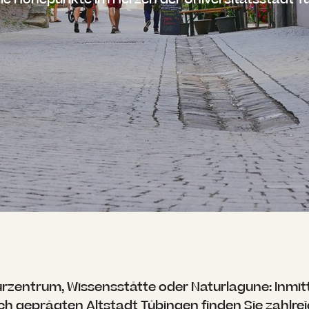
----
urzentrum, Wissensstätte oder Naturlagune: Inmit
sch geprägten Altstadt Tübingen finden Sie zahlre