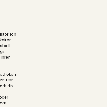
istorisch
keiten.
tstadt
ugs
Ihrer
iotheken
rg. Und
adt die
 oder
adt.