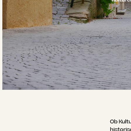
----
Ob Kult
histori