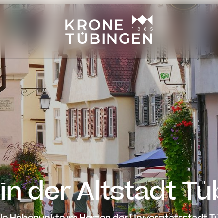
----
 in der Altstadt T
lle Höhepunkte im Herzen der Universitätsstadt 