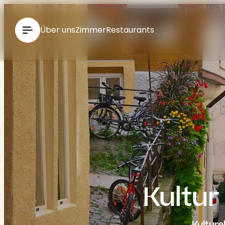
----
Über uns
Zimmer
Restaurants
Kultur
Kulture