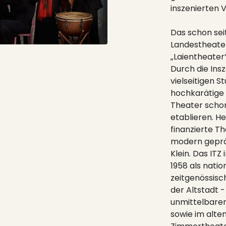
inszenierten V
Das schon sei
Landestheater
„Laientheater“
Durch die Ins
vielseitigen 
hochkarätige
Theater scho
etablieren. H
finanzierte T
modern geprä
Klein. Das ITZ
1958 als nati
zeitgenössisc
der Altstadt -
unmittelbarer
sowie im alte