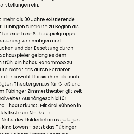
orstellungen ein.
t mehr als 30 Jahre existierende
 Tübingen fungierte zu Beginn als
 für eine freie Schauspielgruppe.
zenierung von mutigen und
Stücken und der Besetzung durch
 Schauspieler gelang es dem
n früh, ein hohes Renommee zu
eute bietet das durch Förderer
heater sowohl klassischen als auch
gten Theatergenuss für Groß und
 im Tübinger Zimmertheater gilt seit
onalweites Aushängeschild für
he Theaterkunst. Mit drei Bühnen in
 Idyllisch am Neckar in
 Nähe des Hölderlinturms gelegen
n Kino Löwen - setzt das Tübinger