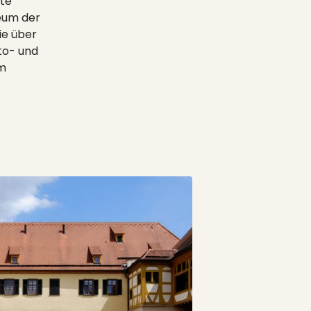
nte
eum der
ie über
to- und
im