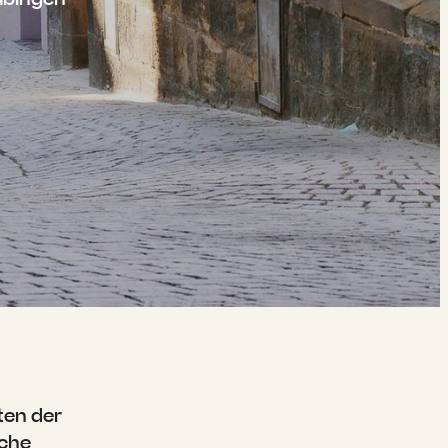
-----
ten der
iche