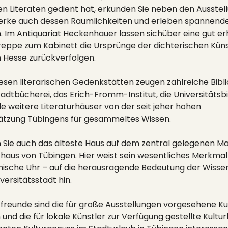
n Literaten gedient hat, erkunden Sie neben den Ausstel
erke auch dessen Räumlichkeiten und erleben spannend
. Im Antiquariat Heckenhauer lassen sichüber eine gut er
eppe zum Kabinett die Ursprünge der dichterischen Kün
Hesse zurückverfolgen.
esen literarischen Gedenkstätten zeugen zahlreiche Bibl
tadtbücherei, das Erich-Fromm-Institut, die Universitätsb
le weitere Literaturhäuser von der seit jeher hohen
tzung Tübingens für gesammeltes Wissen.
 Sie auch das älteste Haus auf dem zentral gelegenen Ma
haus von Tübingen. Hier weist sein wesentliches Merkmal 
ische Uhr – auf die herausragende Bedeutung der Wisse
iversitätsstadt hin.
tfreunde sind die für große Ausstellungen vorgesehene Ku
und die für lokale Künstler zur Verfügung gestellte Kultu