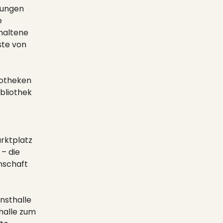
lungen
e
haltene
ste von
iotheken
ibliothek
rktplatz
– die
nschaft
nsthalle
rhalle zum