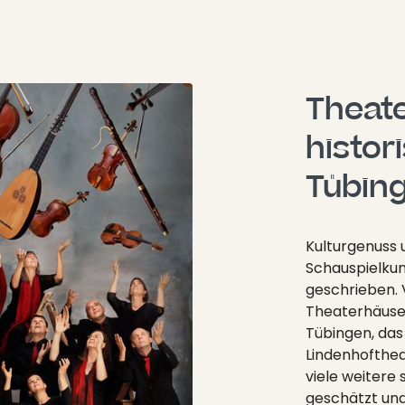
Theate
histor
Tübin
Kulturgenuss
Schauspielkun
geschrieben. 
Theaterhäuser
Tübingen, da
Lindenhofthea
viele weitere 
geschätzt und