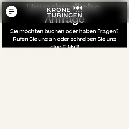
----
Unverbindliche 
Anfrage
Sie möchten buchen oder haben Fragen?
Rufen Sie uns an oder schreiben Sie uns
eine E-Mail!
{ "id": 35, "type": "Standard", "media": [], "seo": {
"title": "Anfrage im Hotel Krone Tübingen: krone-
tuebingen", "meta": [ { "name": "generator",
"content": "TYPO3 CMS" }, { "name": "description",
"content": "Zögern Sie nicht und senden Sie uns
eine ✓ unverbindliche Anfrage ✓ rasche
Beantwortung Ihrer Anfrage ➤ Jetzt 4 Sterne
Hotel in Tübingen anfragen" }, { "name":
"twitter:card", "content": "summary" } ], "link": [ {
"href": "https://www.krone-
tuebingen.de/de/zimmer/unverbindliche-